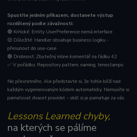
Spustíte jedním příkazem, dostanete výstup
rozdělený podle závažnosti:
🔴 Kritické: Entity UserPreference nemá interface
🟡 Důležité: Handler obsahuje business logiku -
přesunout do use-case
🟢 Drobnost: Zbytečný inline komentář na řádku 42
✅ V pořádku: Repository pattern, naming, timestamps
Nic převratného. Ale představte si, že tohle běží nad
každým vygenerovaným kódem automaticky. Nemusíte si
pamatovat dvacet pravidel – skill si je pamatuje za vás.
Lessons Learned chyby,
na kterých se pálíme