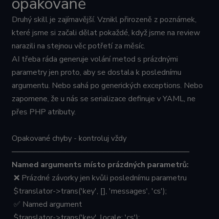
opakovaně
Druhý skill je zajímavější. Vznikl přirozeně z poznámek,
které jsme si začali dělat pokaždé, když jsme na review
narazili na stejnou věc potřetí za měsíc.
AI třeba ráda generuje volání metod s prázdnými
parametry jen proto, aby se dostala k poslednímu
argumentu. Nebo sahá po generických exceptions. Nebo
zapomene, že u nás se serializace definuje v YAML, ne
přes PHP atributy.
Opakované chyby - kontroluj vždy
─────────────────────────────────
Named arguments místo prázdných parametrů:
❌ Prázdné závorky jen kvůli poslednímu parametru
$translator->trans('key', [], 'messages', 'cs');
✅ Named argument
$translator->trans('key', locale: 'cs');