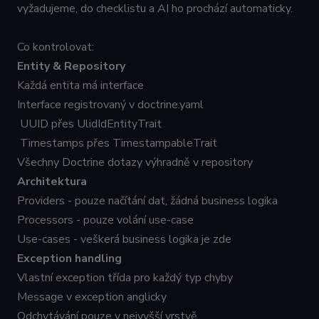
vyžadujeme, do checklistu a AI ho prochází automaticky.
Co kontrolovat:
Entity & Repository
Každá entita má interface
Interface registrovaný v doctrine.yaml
UUID přes UlidIdEntityTrait
Timestamps přes TimestampableTrait
Všechny Doctrine dotazy výhradně v repository
Architektura
Providers - pouze načítání dat, žádná business logika
Processors - pouze volání use-case
Use-cases - veškerá business logika je zde
Exception handling
Vlastní exception třída pro každý typ chyby
Message v exception anglicky
Odchytávání pouze v nejvyšší vrstvě