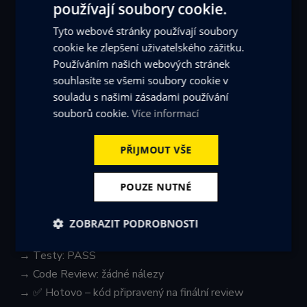
používají soubory cookie.
CZECH
A pak se díváte, jak AI pracuje:
Tyto webové stránky používají soubory
Iterace 1:
ENGLISH
cookie ke zlepšení uživatelského zážitku.
→ AI vygeneruje endpoint, DTO, use case, test
Používáním našich webových stránek
→ Testy: 2 FAIL – chybí validace emailu, špatný HTTP
souhlasíte se všemi soubory cookie v
status
souladu s našimi zásadami používání
→ AI pokračuje...
souborů cookie.
Více informací
Iterace 2:
→ Opravená validace, správný status code
PŘIJMOUT VŠE
→ Testy: PASS
→ Code Review: 1 MEDIUM - chybí rate limiting
POUZE NUTNÉ
→ AI pokračuje...
Iterace 3:
ZOBRAZIT PODROBNOSTI
→ Přidán rate limiting
Nezbytně
Výkonové
Soubory
→ Testy: PASS
nutné
soubory
cílení
→ Code Review: žádné nálezy
soubory
→ ✅ Hotovo – kód připravený na finální review