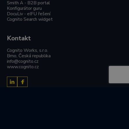
Smith A - B2B portal
Konfigurátor guru
DocuLiv - eIFU řešení
Cognito Search widget
Kontakt
Cognito Works, s.r.o.
Brno, Česká republika
info@cognito.cz
www.cognito.cz
Cognito Works, 2026
Obchodní podmínky
Zásady ochrany osobních údajů
powered by