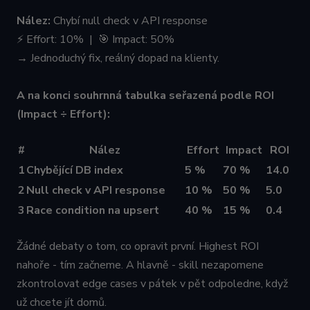
Nález:
Chybí null check v API response
⚡ Effort: 10% | 🎯 Impact: 50%
→ Jednoduchý fix, reálný dopad na klienty.
A na konci souhrnná tabulka seřazená podle ROI
(Impact ÷ Effort):
#
Nález
Effort
Impact
ROI
1
Chybějící DB index
5 %
70 %
14.0
2
Null check v API response
10 %
50 %
5.0
3
Race condition na upsert
40 %
15 %
0.4
Žádné debaty o tom, co opravit první. Highest ROI
nahoře - tím začneme. A hlavně - skill nezapomene
zkontrolovat edge cases v pátek v pět odpoledne, když
už chcete jít domů.