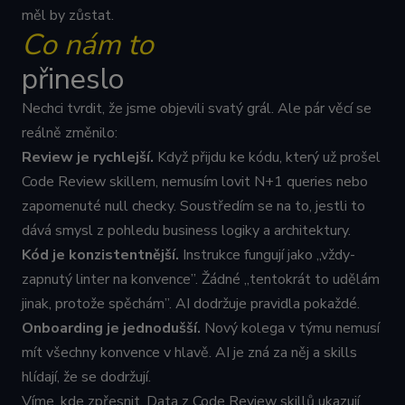
stránce, aby
měl by zůstat.
sledovala
Co nám to
používání a
zlepšila
uživatelskou
přineslo
zkušenost.
__cf_bm
29
Tento soubor
Cloudflare Inc.
Nechci tvrdit, že jsme objevili svatý grál. Ale pár věcí se
minut
cookie se
.linkedin.com
59
používá k
reálně změnilo:
sekund
rozlišení mezi
lidmi a
Review je rychlejší.
Když přijdu ke kódu, který už prošel
roboty. To je
Google
pro web
Code Review skillem, nemusím lovit N+1 queries nebo
Privacy Policy
přínosné, aby
bylo možné
zapomenuté null checky. Soustředím se na to, jestli to
podávat
platné zprávy
dává smysl z pohledu business logiky a architektury.
o používání
jejich
Kód je konzistentnější.
Instrukce fungují jako „vždy-
webových
stránek.
zapnutý linter na konvence”. Žádné „tentokrát to udělám
jinak, protože spěchám”. AI dodržuje pravidla pokaždé.
CookieScriptConsent
1 rok
Tento soubor
CookieScript
cookie
.cognitoworks.cz
Onboarding je jednodušší.
Nový kolega v týmu nemusí
používá
služba
mít všechny konvence v hlavě. AI je zná za něj a skills
Cookie-
Script.com k
hlídají, že se dodržují.
zapamatován
předvoleb
Víme, kde zpřesnit. Data z Code Review skillů ukazují,
souhlasu se