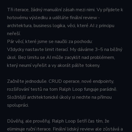
Funkční soubory
Tři iterace, žádný manuální zásah mezi nimi. Vy přijdete k
hotovému výsledku a uděláte finální review -
architektura, business logika, věci, které AI z principu
neřeší.
Pár věcí, které jsme se naučili za pochodu:
Vždycky nastavte limit iterací. My dáváme 3–5 na běžný
Nezbytně nutné soubory
Výkonové soubory
úkol. Bez limitu se AI může zacyklit nad problémem,
Soubory cílení
Funkční soubory
který neumí vyřešit a vy akorát pálíte tokeny.
Nezbytně nutné soubory cookie umožňují základní
funkce webových stránek, jako je přihlášení
uživatele a správa účtu. Webové stránky nelze bez
Začněte jednoduše. CRUD operace, nové endpointy,
nezbytně nutných souborů cookie správně používat.
rozšiřování testů na tom Ralph Loop funguje parádně.
Provider /
Název
Vyprší
Popis
Složitější architektonické úkoly si nechte na přímou
Doména
spolupráci.
udid
.cognitoworks.cz
4
Tento cookie
týdny
se používá k
2 dny
jedinečné
identifikaci
Důvěřuj, ale prověřuj. Ralph Loop šetří čas tím, že
zařízení, která
mají přístup k
eliminuje ruční iterace. Finální lidský review ale zůstává a
webové