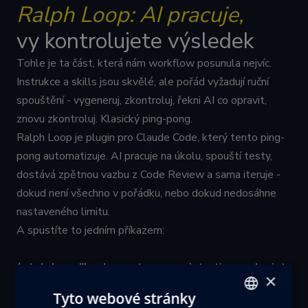
Ralph Loop: AI pracuje,
vy kontrolujete výsledek
Tohle je ta část, která nám workflow posunula nejvíc.
Instrukce a skills jsou skvělé, ale pořád vyžadují ruční
spouštění - vygeneruj, zkontroluj, řekni AI co opravit,
znovu zkontroluj. Klasický ping-pong.
Ralph Loop je plugin pro Claude Code, který tento ping-
pong automatizuje. AI pracuje na úkolu, spouští testy,
dostává zpětnou vazbu z Code Review a sama iteruje -
dokud není všechno v pořádku, nebo dokud nedosáhne
nastaveného limitu.
A spustíte to jedním příkazem:
/ralph-loop "Implement user registration endpoint
×
with email validation, password hashing,
Tyto webové stránky
and welcome email notification" --max-iterations