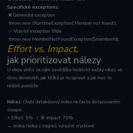
Specifické exceptions:
❌ Generická exception
throw new \RuntimeException('Member not found');
✅ Vlastní exception třída
throw new MemberNotFoundException($memberId);
Effort vs. Impact,
jak prioritizovat nálezy
U obou skills se nám osvědčilo hodnotit každý nález ve
dvou dimenzích, jak těžké je to opravit a jak moc to
reálně pomůže:
Nález:
Chybí databázový index na často dotazovaném
sloupci
⚡ Effort: 5% | 🎯 Impact: 70%
→ Jedna řádka v migraci, výrazné zrychlení.