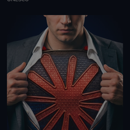
provádí
informace o
tom, jak
koncový
uživatel používá
webové stránky
a jakoukoli
reklamu, kterou
koncový
uživatel mohl
vidět před
návštěvou
uvedeného
webu.
IDE
1 rok
Tento soubor
Google LLC
cookie
.doubleclick.net
nastavuje
společnost
Doubleclick a
provádí
informace o
tom, jak
koncový
uživatel používá
webové stránky
a jakoukoli
reklamu, kterou
koncový
uživatel mohl
vidět před
návštěvou