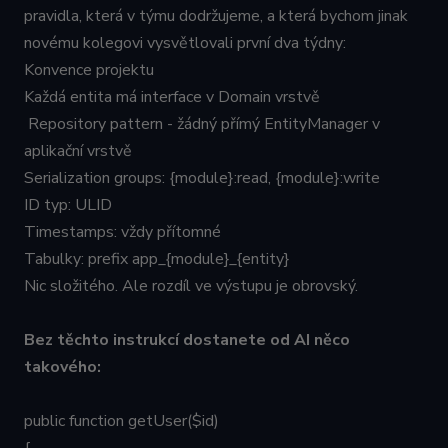
pravidla, která v týmu dodržujeme, a která bychom jinak
novému kolegovi vysvětlovali první dva týdny:
Konvence projektu
Každá entita má interface v Domain vrstvě
Repository pattern - žádný přímý EntityManager v
aplikační vrstvě
Serialization groups: {module}:read, {module}:write
ID typ: ULID
Timestamps: vždy přítomné
Tabulky: prefix app_{module}_{entity}
Nic složitého. Ale rozdíl ve výstupu je obrovský.
Bez těchto instrukcí dostanete od AI něco
takového:
public function getUser($id)