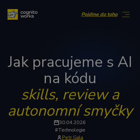
Přejít na obsah
Pojďme do toho
Jak pracujeme s AI
na kódu
skills, review a
autonomní smyčky
30.04.2026
#Technologie
Petr Gala