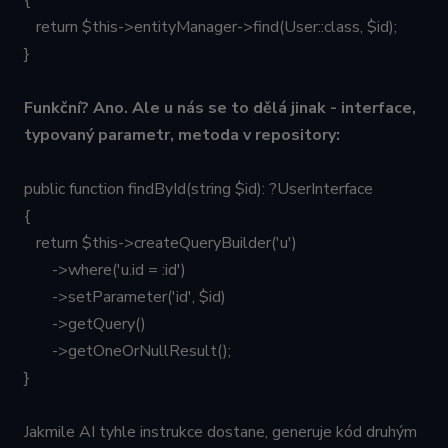
{
return $this->entityManager->find(User::class, $id);
}
Funkční? Ano. Ale u nás se to dělá jinak - interface,
typovaný parametr, metoda v repository:
public function findById(string $id): ?UserInterface
{
return $this->createQueryBuilder('u')
->where('u.id = :id')
->setParameter('id', $id)
->getQuery()
->getOneOrNullResult();
}
Jakmile AI tyhle instrukce dostane, generuje kód druhým