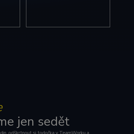
elů přiřazením
a. Je součástí
čtu údajů o
hledy webů.
lezen jako soubor
stavu relace.
ní stavu relace.
edinečný
riptů Microsoft.
ami společnosti
MSN, který používáme
 jako je nabízení
ovádí informace o
oli reklamu, kterou
ebu.
ovádí informace o
e
oli reklamu, kterou
ebu.
 zajišťuje správné
me jen sedět
odin, odškrtnout si todočka v TeamWorku a
edinečný