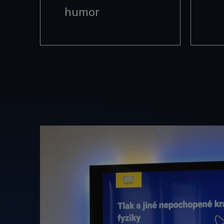
Corpo
humor
.link
sid
.cogn
_ga_MZNNGP1JNT
MUID
Micro
Corpo
.bing
SM
.c.cla
_fbp
Meta
Inc.
.cogn
_gcl_au
Googl
.cogn
IDE
Googl
.doubl
SRM_B
Micro
Corpo
.c.bi
MUID
Micro