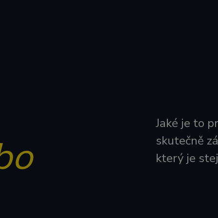
Jaké je to 
bo
skutečně zá
který je ste