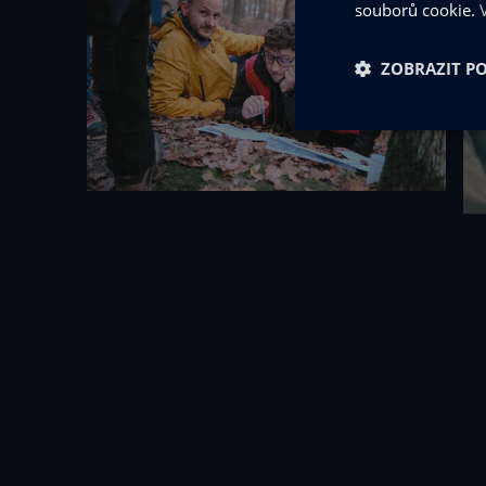
souborů cookie.
ZOBRAZIT P
Nezbytně nu
soubory
Ne
Nezbytně nutné soubo
stránky nelze bez ne
Název
udid