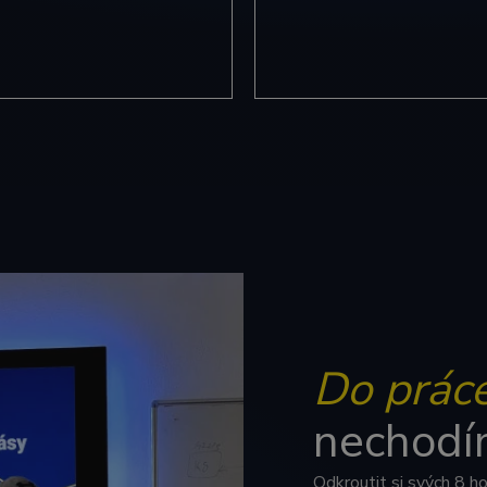
měsíc
soubor cookie se používá k rozlišení jedinečných uživat
fungování této webové stránky.
ration
náhodně vygenerovaného čísla jako identifikátoru klient
edin.com
každého požadavku na stránku na webu a slouží k výpo
návštěvnících, relacích a kampaních pro analytické pře
itoworks.cz
4 týdny 2
Toto je velmi běžný název souboru cookie, ale pokud je na
dny
cookie relace, bude pravděpodobně použit jako pro správu 
.cognitoworks.cz
1 rok
Tento soubor cookie používá Google Analytics k zachová
1
1 rok 3
Tento soubor cookie je v Microsoftu široce používán jako j
soft
měsíc
týdny
identifikátor uživatele. Lze jej nastavit pomocí vložených sk
ration
Široce se věří, že se synchronizuje s mnoha různými domén
.com
Microsoft, což umožňuje sledování uživatelů.
rity.ms
Zavřením
Toto je soubor cookie první strany společnosti Microsoft 
prohlížeče
k měření používání webu pro interní analýzu.
2 měsíce 4
Používá Facebook k poskytování řady reklamních produktů,
 Platform
týdny
cen v reálném čase od inzerentů třetích stran
itoworks.cz
2 měsíce 4
Tento soubor cookie nastavuje společnost Doubleclick a pr
e LLC
týdny
tom, jak koncový uživatel používá webové stránky a jakouk
itoworks.cz
koncový uživatel mohl vidět před návštěvou uvedeného w
1 rok
Tento soubor cookie nastavuje společnost Doubleclick a pr
e LLC
Do prác
tom, jak koncový uživatel používá webové stránky a jakouk
eclick.net
koncový uživatel mohl vidět před návštěvou uvedeného w
1 rok 3
Toto je cookie první strany společnosti Microsoft MSN, které
soft
nechodí
týdny
fungování této webové stránky.
ration
ng.com
Odkroutit si svých 8 h
1 rok
Tento soubor cookie je v Microsoftu široce používán jako j
soft