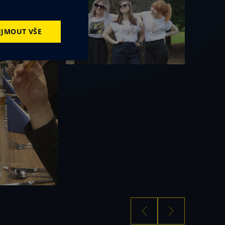
IJMOUT VŠE
kční soubory
ory
 správa účtu. Webové
zení, která mají
zlepšila