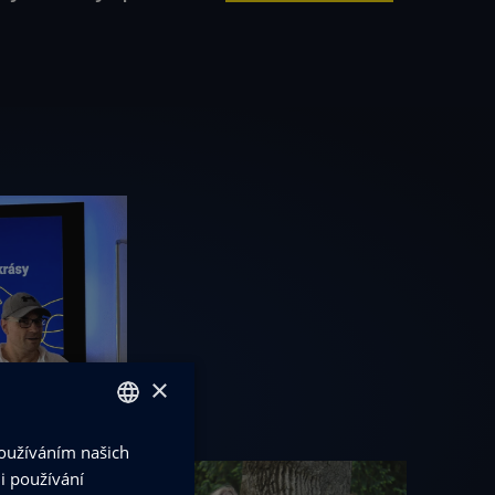
×
Používáním našich
CZECH
i používání
ENGLISH