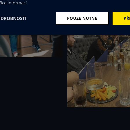
Více informací
ODROBNOSTI
POUZE NUTNÉ
PŘ
tné
Výkonové soubory
Soubory cílení
Fun
zbytně nutné soubory
Výkonové soubory
Soubory cílení
Funkční soub
ry cookie umožňují základní funkce webových stránek, jako je přihlášení uživatele a
zbytně nutných souborů cookie správně používat.
Provider /
Vyprší
Popis
Doména
.cognitoworks.cz
4
Tento cookie se používá k jedinečné identifikaci zaří
týdny
přístup k webové stránce, aby sledovala používání a 
2 dny
uživatelskou zkušenost.