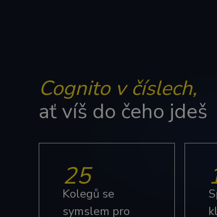
__cf_bm
CookieScriptConse
li_gc
Cognito v číslech,
ať víš do čeho jdeš
Název
Provi
Název
Domé
_clsk
MR
Micro
25
Corpo
.c.cla
_clck
bcookie
Micro
Kolegů se
S
Corpo
.link
_ga
symslem pro
k
lidc
Micro