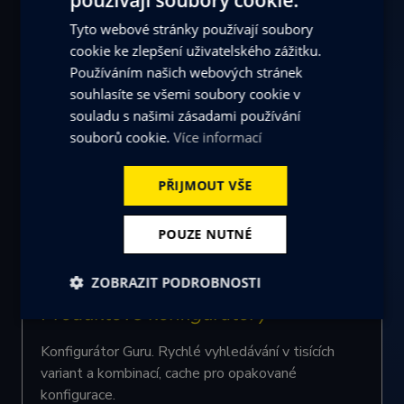
Cognito Search Widget. Fulltextové vyhledávání
CZECH
přes dokumenty, články a produkty. Podpora
Tyto webové stránky používají soubory
ENGLISH
češtiny, synonyma, fuzzy matching.
cookie ke zlepšení uživatelského zážitku.
Používáním našich webových stránek
souhlasíte se všemi soubory cookie v
souladu s našimi zásadami používání
B2B portály
souborů cookie.
Více informací
Smith A. Redis pro caching ceníků a session
PŘIJMOUT VŠE
management, Elasticsearch pro vyhledávání v
produktovém katalogu.
POUZE NUTNÉ
ZOBRAZIT PODROBNOSTI
Produktové konfigurátory
Nezbytně
Výkonové
Soubory
nutné
soubory
cílení
soubory
Konfigurátor Guru. Rychlé vyhledávání v tisících
variant a kombinací, cache pro opakované
konfigurace.