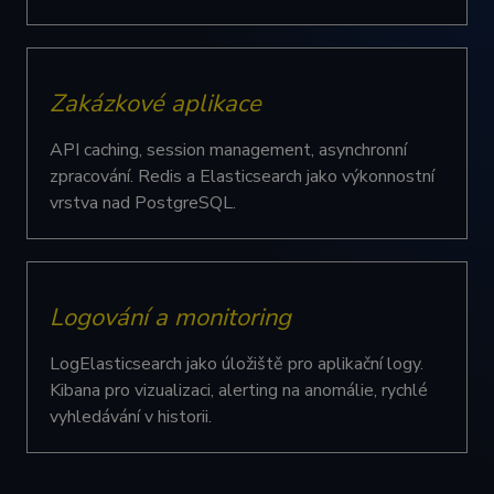
Funkční soubory
Zakázkové aplikace
API caching, session management, asynchronní
zpracování. Redis a Elasticsearch jako výkonnostní
Nezbytně nutné soubory
Výkonové soubory
vrstva nad PostgreSQL.
Soubory cílení
Funkční soubory
Nezbytně nutné soubory cookie umožňují základní
funkce webových stránek, jako je přihlášení
uživatele a správa účtu. Webové stránky nelze bez
nezbytně nutných souborů cookie správně používat.
Logování a monitoring
Provider /
Název
Vyprší
Popis
Doména
LogElasticsearch jako úložiště pro aplikační logy.
udid
.cognitoworks.cz
4
Tento cookie
Kibana pro vizualizaci, alerting na anomálie, rychlé
týdny
se používá k
2 dny
jedinečné
vyhledávání v historii.
identifikaci
zařízení, která
mají přístup k
webové
stránce, aby