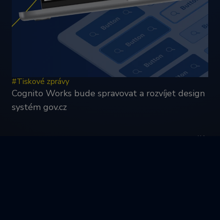
dny
běžný název
souboru cookie,
ale pokud je
nalezen jako
soubor cookie
relace, bude
pravděpodobně
použit jako pro
správu stavu
relace.
#Tiskové zprávy
Cognito Works bude spravovat a rozvíjet design
systém gov.cz
Nestačí?
Máme toho víc