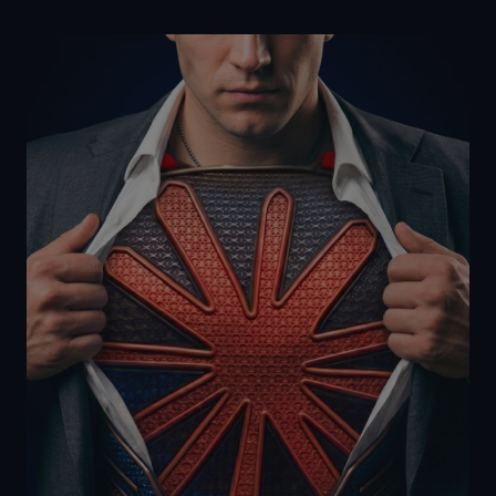
analytické
umožňuje
přehledy webů.
sledování
uživatelů.
_ga_MZNNGP1JNT
.cognitoworks.cz
1 rok
Tento soubor
1
cookie používá
SM
.c.clarity.ms
Zavřením
Toto je soubor
měsíc
Google Analytics
prohlížeče
cookie první
k zachování
strany
stavu relace.
společnosti
Microsoft MSN,
který
používáme k
měření
používání webu
pro interní
analýzu.
_fbp
2 měsíce 4
Používá
Meta Platform
týdny
Facebook k
Inc.
poskytování
.cognitoworks.cz
řady reklamních
produktů, jako
je nabízení cen
v reálném čase
od inzerentů
třetích stran
_gcl_au
2 měsíce 4
Tento soubor
Google LLC
týdny
cookie
.cognitoworks.cz
nastavuje
společnost
Doubleclick a
provádí