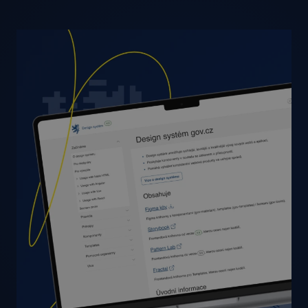
sledování
uživatelů.
MR
1 týden
Toto je soubor
Microsoft
cookie první
Corporation
strany
.c.bing.com
společnosti
Microsoft MSN,
který
používáme k
měření
používání webu
pro interní
analýzu.
ANONCHK
9 minut
Tento soubor
Microsoft
59 sekund
cookie provádí
Corporation
informace o
.c.clarity.ms
tom, jak
koncový
uživatel používá
web, a
jakoukoli
reklamu, kterou
koncový
uživatel mohl
vidět před
návštěvou
uvedeného
webu.
sid
.seznam.cz
4 týdny 2
Toto je velmi