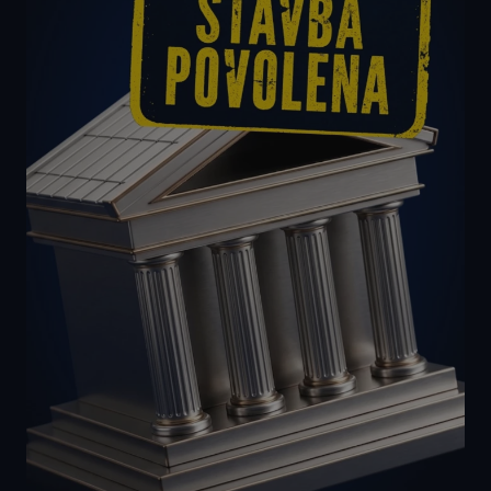
IDE
1 rok
Tento soubor
Google LLC
cookie
.doubleclick.net
nastavuje
společnost
Doubleclick a
provádí
informace o
tom, jak
koncový
uživatel používá
webové stránky
a jakoukoli
reklamu, kterou
koncový
uživatel mohl
vidět před
návštěvou
uvedeného
webu.
SRM_B
1 rok 3
Toto je cookie
Microsoft
týdny
první strany
Corporation
společnosti
.c.bing.com
Microsoft MSN,
které zajišťuje
správné
fungování této
webové
stránky.
MUID
1 rok
Tento soubor
Microsoft
cookie je v
Corporation