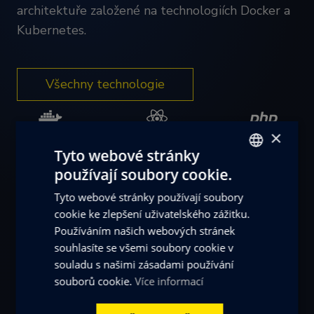
architektuře založené na technologiích Docker a
Kubernetes.
Všechny technologie
×
Docker
React.js
PHP
Tyto webové stránky
používají soubory cookie.
CZECH
Tyto webové stránky používají soubory
ENGLISH
cookie ke zlepšení uživatelského zážitku.
Sulu
Redis
Symfony
Používáním našich webových stránek
souhlasíte se všemi soubory cookie v
souladu s našimi zásadami používání
souborů cookie.
Více informací
K8s
Elasticsearch
Anthropic AI