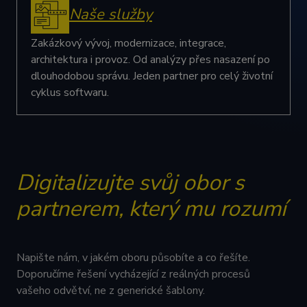
Naše služby
Nezbytně nutné soubory cookie umožňují základní
funkce webových stránek, jako je přihlášení
uživatele a správa účtu. Webové stránky nelze bez
Zakázkový vývoj, modernizace, integrace,
nezbytně nutných souborů cookie správně používat.
architektura i provoz. Od analýzy přes nasazení po
Provider /
dlouhodobou správu. Jeden partner pro celý životní
Název
Vyprší
Popis
Doména
cyklus softwaru.
udid
.cognitoworks.cz
4
Tento cookie
týdny
se používá k
2 dny
jedinečné
identifikaci
zařízení, která
mají přístup k
webové
stránce, aby
Digitalizujte svůj obor s
sledovala
používání a
zlepšila
partnerem, který mu rozumí
uživatelskou
zkušenost.
__cf_bm
29
Tento soubor
Cloudflare Inc.
minut
cookie se
.linkedin.com
59
používá k
Napište nám, v jakém oboru působíte a co řešíte.
sekund
rozlišení mezi
Doporučíme řešení vycházející z reálných procesů
lidmi a
roboty. To je
vašeho odvětví, ne z generické šablony.
Google
pro web
Privacy Policy
přínosné, aby