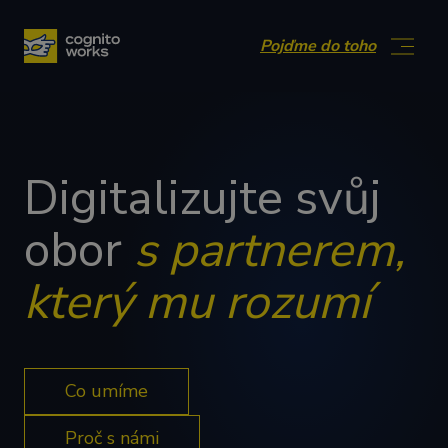
Přejít na obsah
Pojďme do toho
Digitalizujte svůj
obor
s partnerem,
který mu rozumí
Co umíme
Proč s námi