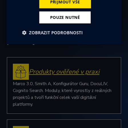
PŘIJMOUT VŠE
POUZE NUTNÉ
Dokážeme toho více,
ZOBRAZIT PODROBNOSTI
podívejte se sami
Nezbytně
Výkonové
Soubory
nutné
soubory
cílení
soubory
Produkty ověřené v praxi
Funkční soubory
Marco 3.0, Smith A, Konfigurátor Guru, DocuLIV,
Cognito Search. Moduly, které vyrostly z reálných
projektů a tvoří funkční celek vaší digitální
platformy.
Nezbytně nutné soubory
Výkonové soubory
Soubory cílení
Funkční soubory