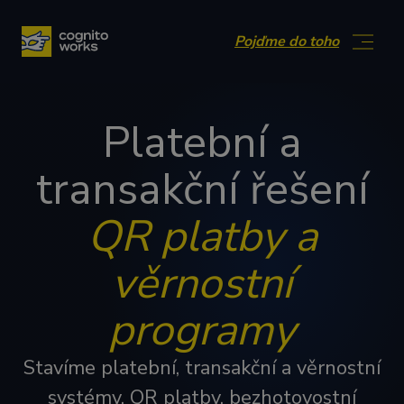
Přejít na obsah
Pojďme do toho
Platební a
transakční řešení
QR platby a
věrnostní
programy
Stavíme platební, transakční a věrnostní
systémy. QR platby, bezhotovostní