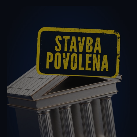
koncový
uživatel používá
webové stránky
a jakoukoli
reklamu, kterou
koncový
uživatel mohl
vidět před
návštěvou
uvedeného
webu.
SRM_B
1 rok 3
Toto je cookie
Microsoft
týdny
první strany
Corporation
společnosti
.c.bing.com
Microsoft MSN,
které zajišťuje
správné
fungování této
webové
stránky.
MUID
1 rok
Tento soubor
Microsoft
cookie je v
Corporation
Microsoftu
.clarity.ms
široce používán
jako jedinečný
identifikátor
uživatele. Lze jej
nastavit pomocí
vložených
skriptů