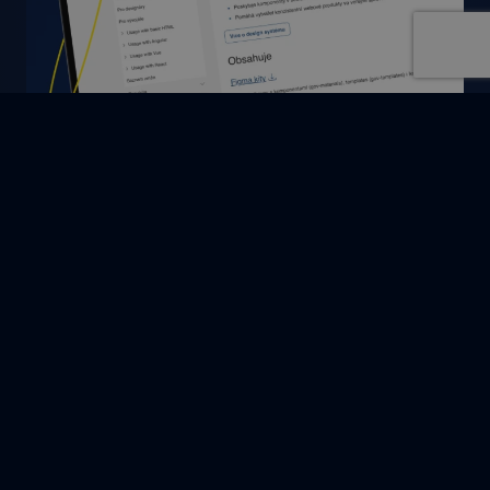
#Tiskové zprávy
Cognito Works bude spravovat a rozvíjet design
systém gov.cz