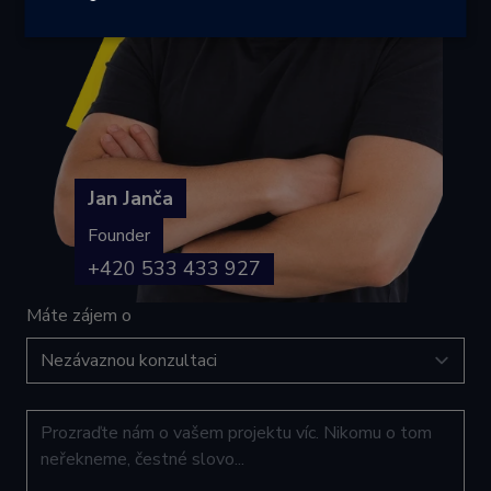
Nezbytně
Výkonové
Soubory
nutné
soubory
cílení
soubory
Funkční soubory
Jan Janča
Founder
+420 533 433 927
Máte zájem o
Nezbytně nutné soubory
Výkonové soubory
Soubory cílení
Funkční soubory
Nezbytně nutné soubory cookie umožňují základní
funkce webových stránek, jako je přihlášení
uživatele a správa účtu. Webové stránky nelze bez
nezbytně nutných souborů cookie správně používat.
Provider /
Název
Vyprší
Popis
Doména