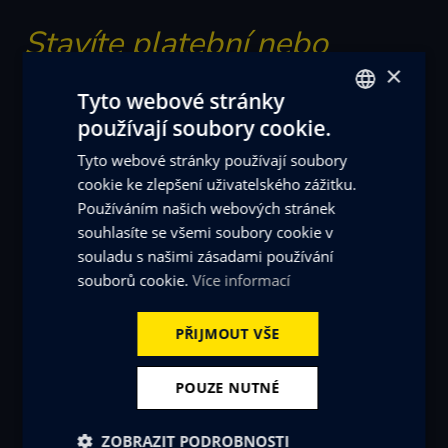
Stavíte platební nebo
×
věrnostní systém?
Tyto webové stránky
používají soubory cookie.
CZECH
Popište nám, co potřebujete: QR platby, spropitné,
Tyto webové stránky používají soubory
ENGLISH
věrnostní program nebo integraci s POS.
cookie ke zlepšení uživatelského zážitku.
Navrhneme řešení od návrhu po provoz.
Používáním našich webových stránek
souhlasíte se všemi soubory cookie v
souladu s našimi zásadami používání
souborů cookie.
Více informací
PŘIJMOUT VŠE
POUZE NUTNÉ
ZOBRAZIT PODROBNOSTI