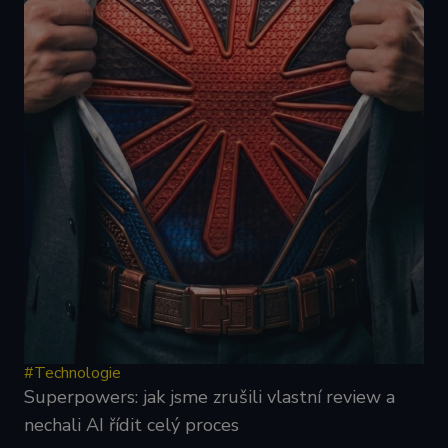
reklamu, kterou
koncový
uživatel mohl
vidět před
návštěvou
uvedeného
webu.
sid
.seznam.cz
4 týdny 2
Toto je velmi
dny
běžný název
souboru cookie,
ale pokud je
nalezen jako
soubor cookie
relace, bude
pravděpodobně
použit jako pro
správu stavu
relace.
#Technologie
Superpowers: jak jsme zrušili vlastní review a
nechali AI řídit celý proces