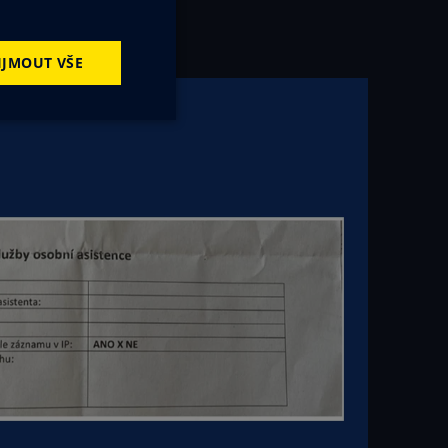
IJMOUT VŠE
kční soubory
ory
 správa účtu. Webové
zení, která mají
zlepšila