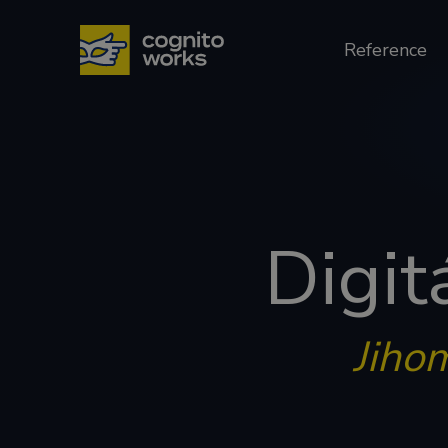
Přejít na obsah
Reference
Digit
Jiho