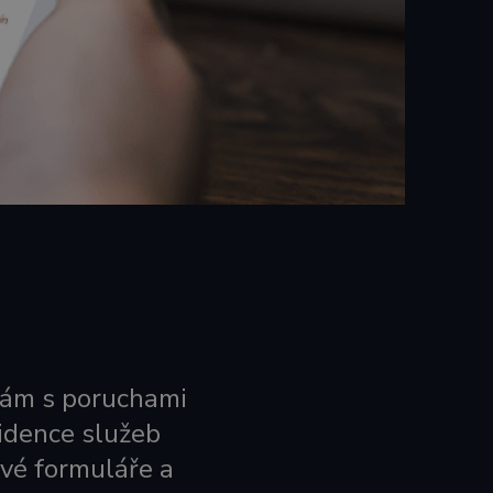
bám s poruchami
vidence služeb
ové formuláře a