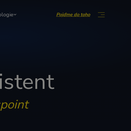
ologie
Pojďme do toho
istent
point