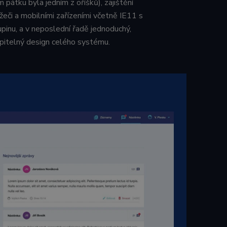
 pátku byla jedním z oříšků), zajištění
elů přiřazením
a. Je součástí
ížeči a mobilními zařízeními včetně IE11 s
čtu údajů o
hledy webů.
lezen jako soubor
pinu, a v neposlední řadě jednoduchý,
stavu relace.
ní stavu relace.
pitelný design celého systému.
edinečný
riptů Microsoft.
ami společnosti
MSN, který používáme
 jako je nabízení
ovádí informace o
oli reklamu, kterou
ebu.
ovádí informace o
oli reklamu, kterou
ebu.
 zajišťuje správné
edinečný