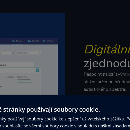
Digitální
zjednodu
Paspoint nabízí svým kl
službu určenou přede
autistického spektra.
Služba umožňuje klientů
a podporuje je při čin
 stránky používají soubory cookie.
zvládat samostatně. Po
ky používají soubory cookie ke zlepšení uživatelského zážitku. 
sociálních potřeb a co 
 souhlasíte se všemi soubory cookie v souladu s našimi zásadam