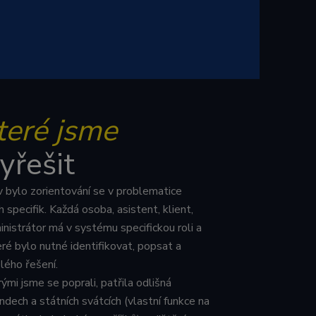
i a roboty. To je
zprávy o používání
com k zapamatování
Je nutné, aby
kies pro jiné než
teré jsme
yřešit
v bylo zorientování se v problematice
h specifik. Každá osoba, asistent, klient,
lytics. Používá se k
nistrátor má v systému specifickou roli a
íce pohledů na
MSN, který používáme
.
ré bylo nutné identifikovat, popsat a
rakcí a zapojení na
lého řešení.
a funkčnosti
sahu webových
rými jsme se poprali, patřila odlišná
 Analytics - což je
endech a státních svátcích (vlastní funkce na
žby Google. Tento
 zajišťuje správné