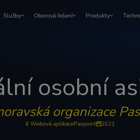
Služby
Oborová řešení
Produkty
Techn
ální osobní as
moravská organizace Pas
# Webová aplikace
Paspoint
2021