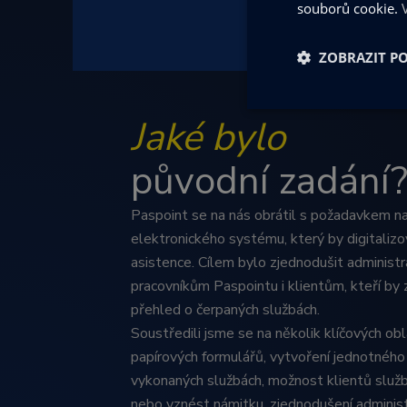
souborů cookie.
ZOBRAZIT P
Nezbytně nu
Jaké bylo
soubory
původní zadání
Paspoint se na nás obrátil s požadavkem na
elektronického systému, který by digitalizo
Ne
asistence. Cílem bylo zjednodušit administr
pracovníkům Paspointu i klientům, kteří by z
Nezbytně nutné soubo
stránky nelze bez ne
přehled o čerpaných službách.
Soustředili jsme se na několik klíčových obl
Název
papírových formulářů, vytvoření jednotnéh
udid
vykonaných službách, možnost klientů služb
nebo vznést námitku, zjednodušení administ