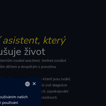
 asistent, který
šuje život
ientům osobní asistenci, terénní sociální
vším dětem a dospělým s poruchou
m zůstat v prostředí, na které jsou zvyklí,
×
nostech, které nemohou kvůli své diagnóze
máhá při rozvoji osobnosti, uspokojování
Používáním našich
CZECH
největším začlenění do společnosti.
i používání
ENGLISH