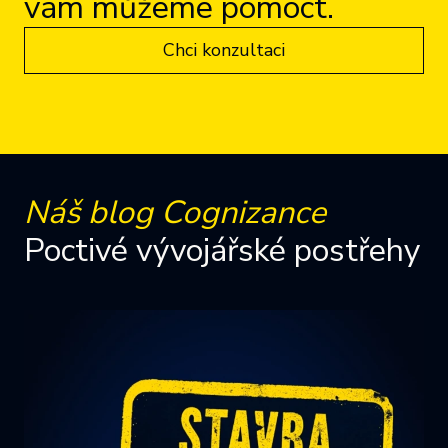
vám můžeme pomoct.
Chci konzultaci
Náš blog Cognizance
Poctivé vývojářské postřehy