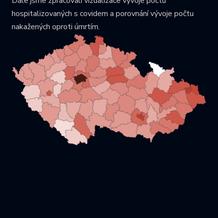
Dále jsme zpracovali vizualizace vývoje počtu
hospitalizovaných s covidem a porovnání vývoje počtu
nakažených oproti úmrtím.