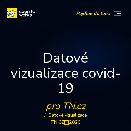
Přejít na obsah
Pojďme do toho
Datové
vizualizace covid-
19
pro TN.cz
# Datové vizualizace
TN CZ
2020