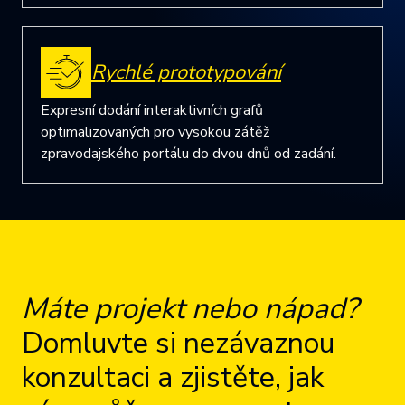
Rychlé prototypování
Expresní dodání interaktivních grafů
optimalizovaných pro vysokou zátěž
zpravodajského portálu do dvou dnů od zadání.
Máte projekt nebo nápad?
Domluvte si nezávaznou
konzultaci a zjistěte, jak